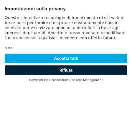
Per questo è meta ideale per tutte le
famiglie
alla ricerca
di relax, tranquillità e benessere: i bambini hanno inoltre
a disposizione un
parco giochi
privato e ampi spazi verdi
dove trascorrere ore spensierate e scorrazzare liberi e
senza pericoli.
Ogni vostra alba o tramonto sarà allietata dalla splendida
vista mozzafiato che spazia a 360 gradi sul paese e sulle
cime della Val di Sole e di cui potrete godere dal balcone
delle
nostre camere
: il Vioz, l'Ortles Cevedale, le Cime
Boai, Taviela e Cercen.
RICHIEDI
Cod. Identificativo Nazionale (CIN):
IT022136A1EIQVLOIC
VAL DI SOLE GUEST