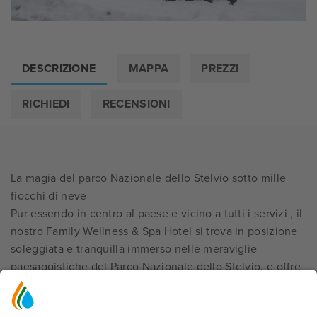
DESCRIZIONE
MAPPA
PREZZI
RICHIEDI
RECENSIONI
La magia del parco Nazionale dello Stelvio sotto mille
fiocchi di neve
Pur essendo in centro al paese e vicino a tutti i servizi , il
nostro Family Wellness & Spa Hotel si trova in posizione
soleggiata e tranquilla immerso nelle meraviglie
paesaggistiche del Parco Nazionale dello Stelvio, e offre
un ampio giardino e una terrazza panoramica dove
rilassarsi senza venire disturbati dai rumori del traffico.