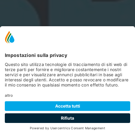
SCROLL DOWN
event