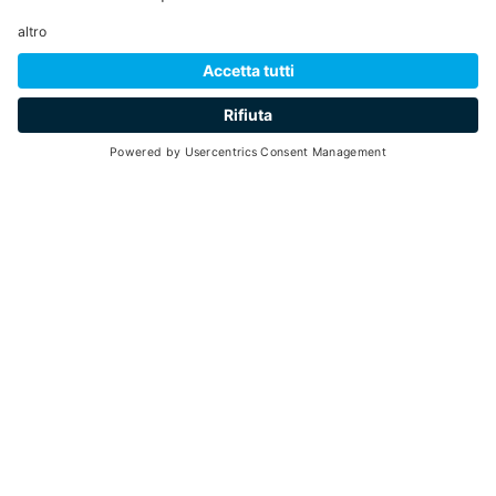
Appena ristrutturato, l'appartamento è arredato in modo
semplice ma funzionale. Casa Marmotta si trova a Peio
Fonti, è ideale per 4 adulti ma può ospitare fino a 6
persone. Dispone inoltre del necessario per i più piccoli
RICHIEDI
(vaschetta, seggiolone, lettino da campeggio e stoviglie)
e anche coccole per gli amici a 4 zampe (ciotole e
morbido tappetino).
Cod. Identificativo Nazionale
(CIN):
IT022136C2QRSLPRRE
SERVIZI
DOTAZIONI