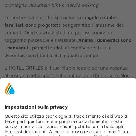
montagna, mountain bike
e
nordic walking
.
Le nostre camere, che spaziano da
singole a suites
familiari
, sono progettate per garantire il massimo del
comfort. Ogni spazio è studiato per assicurarvi un
soggiorno piacevole e rilassante.
Animali domestici sono
i benvenuti
, permettendoti di condividere la tua
avventura con i tuoi amici a quattro zampe!
L' HOTEL ORTLES è il tuo rifugio ideale per una vacanza
all'insegna dello sport, della natura e del benessere. Non
perdere l'occasione di scoprire la bellezza dei dintorni e
di creare ricordi indimenticabili!
SCOPRI LA MAGIA DELL' HOTEL ORTLES