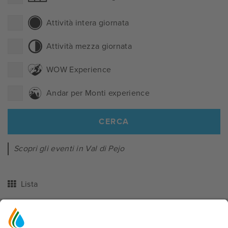
Attività intera giornata
Attività mezza giornata
WOW Experience
Andar per Monti experience
CERCA
Scopri gli eventi in Val di Pejo
Lista
+
−