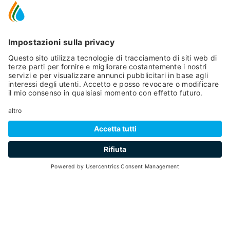
22
5 ore
min 2 - max 20