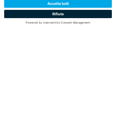
95
2 ore
min 1 - max 3
ATTENZIONE:
l'esperienza ha già avuto
luogo
Prossime date in fase di definizione
Torna indietro