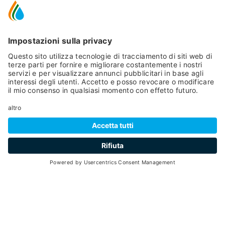
70
4 ore
min 4 - max 10