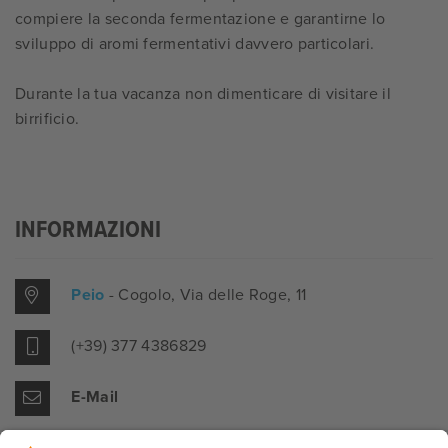
compiere la seconda fermentazione e garantirne lo
sviluppo di aromi fermentativi davvero particolari.
Durante la tua vacanza non dimenticare di visitare il
birrificio.
INFORMAZIONI
Peio
- Cogolo
, Via delle Roge, 11
(+39) 377 4386829
E-Mail
Website