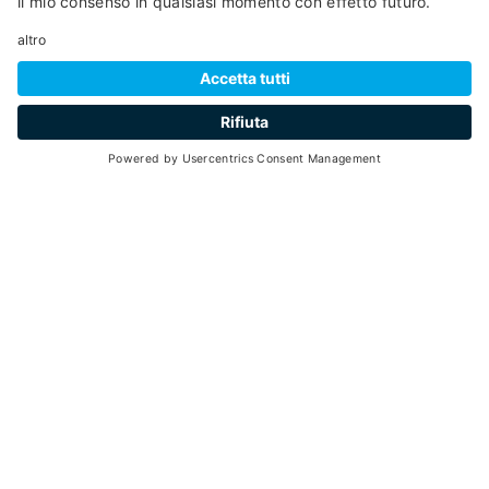
MAPPA
+
−