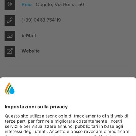
Peio
- Cogolo
, Via Roma, 50
(+39) 0463 754119
E-Mail
Website
GALLERY