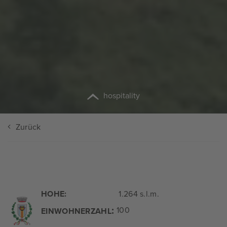
hospitality
Zurück
HOHE:
1.264 s.l.m.
:
100
EINWOHNERZAHL