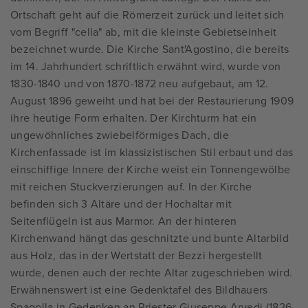
Ortschaft geht auf die Römerzeit zurück und leitet sich
vom Begriff "cella" ab, mit die kleinste Gebietseinheit
bezeichnet wurde. Die Kirche Sant'Agostino, die bereits
im 14. Jahrhundert schriftlich erwähnt wird, wurde von
1830-1840 und von 1870-1872 neu aufgebaut, am 12.
August 1896 geweiht und hat bei der Restaurierung 1909
ihre heutige Form erhalten. Der Kirchturm hat ein
ungewöhnliches zwiebelförmiges Dach, die
Kirchenfassade ist im klassizistischen Stil erbaut und das
einschiffige Innere der Kirche weist ein Tonnengewölbe
mit reichen Stuckverzierungen auf. In der Kirche
befinden sich 3 Altäre und der Hochaltar mit
Seitenflügeln ist aus Marmor. An der hinteren
Kirchenwand hängt das geschnitzte und bunte Altarbild
aus Holz, das in der Wertstatt der Bezzi hergestellt
wurde, denen auch der rechte Altar zugeschrieben wird.
Erwähnenswert ist eine Gedenktafel des Bildhauers
Spagolla in Gedenken an Priester Giuseppe Arvedi (1826-