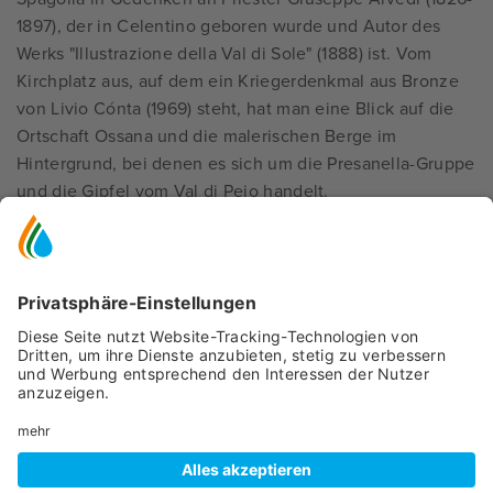
1897), der in Celentino geboren wurde und Autor des
Werks "Illustrazione della Val di Sole" (1888) ist. Vom
Kirchplatz aus, auf dem ein Kriegerdenkmal aus Bronze
von Livio Cónta (1969) steht, hat man eine Blick auf die
Ortschaft Ossana und die malerischen Berge im
Hintergrund, bei denen es sich um die Presanella-Gruppe
und die Gipfel vom Val di Pejo handelt.
Kurz vor der Spitzkehre, hinter der der Ortseingang von
Celentino liegt, geht links ein Feldweg ab, der sich zu
einem Pfad verschmälert und hinunter zu den
Erzvorkommen auf dieser Seite des Flusses und dann
weiter nach Celledizzo führt. Der Maultierpfad führt zum
"doss del Castelàc" hinauf, bei dem es sich vermutlich um
eine prähistorische Hügelfestung handelt. Weiter unten,
auf dem Gehöft Canal, soll sich dem Volksglauben nach
das Dorf Lianòri befunden haben, die erste Ansiedelung