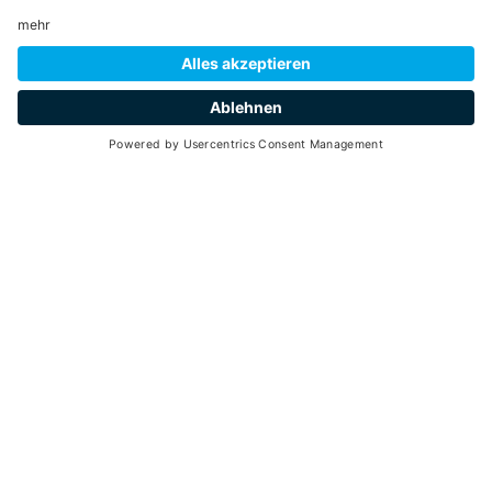
SCROLL DOWN
nature
Zurück
Jeder Schritt zum Gipfel ist ein kleiner Sieg! Alle, die
Trekking lieben, haben im Val di Pejo die Qual der Wahl.
Wenn Sie noch nie eine Bergwanderung gemacht haben,
möchten wir Sie an Folgendes erinnern:
Achten Sie bei der Vorbereitung Ihrer Wanderung