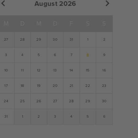
August 2026
M
D
M
D
F
S
S
27
28
29
30
31
1
2
3
4
5
6
7
8
9
10
11
12
13
14
15
16
17
18
19
20
21
22
23
24
25
26
27
28
29
30
31
1
2
3
4
5
6