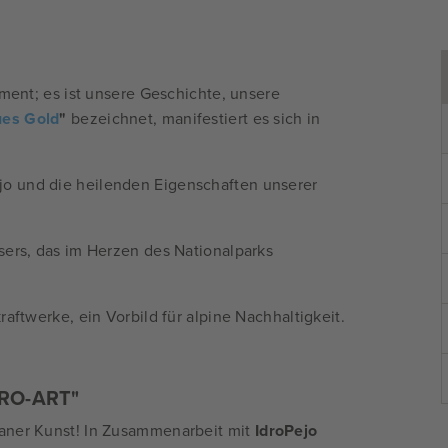
lement; es ist unsere Geschichte, unsere
ues Gold
"
bezeichnet, manifestiert es sich in
o und die heilenden Eigenschaften unserer
ers, das im Herzen des Nationalparks
aftwerke, ein Vorbild für alpine Nachhaltigkeit.
IDRO-ART"
baner Kunst! In Zusammenarbeit mit
IdroPejo