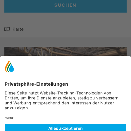
SUCHEN
Karte
Peio
- Peio Paese