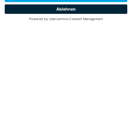
LANDWIRTSCHAFTLICHER BETRIEB
CASANOVA RICCARDO
Schnell-Imbisse
CONSORZIO TURISTICO PEJO 3000 - PIAZZA