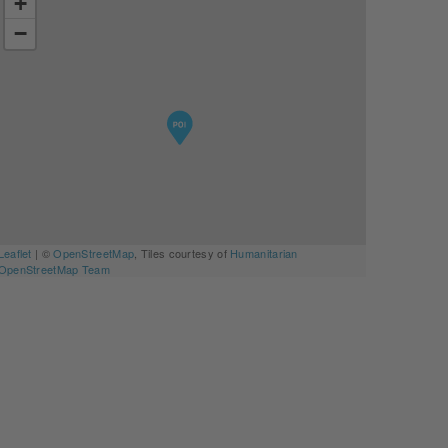
+
−
Leaflet
| ©
OpenStreetMap
, Tiles courtesy of
Humanitarian
OpenStreetMap Team