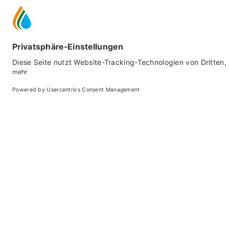
DAS K
Peio
- Peio Paese