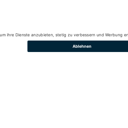
ÖNNTE SIE AUCH INTERES
Ideen und Tpps für Ihren Urlaub im Val di Pejo
Marilleva Mezzana
- Mezzana