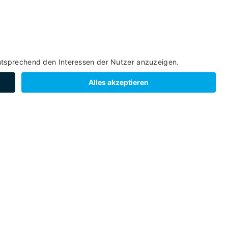
SIEREN
Peio
- Cogolo