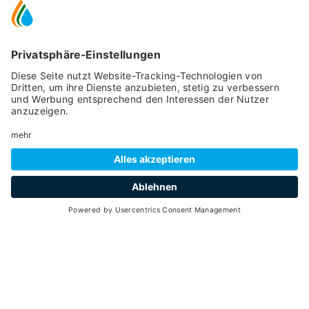
SCROLL DOWN
water
hospitality
Zurück