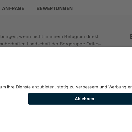
ANFRAGE
BEWERTUNGEN
erbringen, wenn nicht in einem Refugium direkt
r zauberhaften Landschaft der Berggruppe Ortles-
sten Geschichte und Kultur, Sport und
ugio Lo Scoiattolo befindet sich auf 2000 m
tionalparks Stilfser Joch, 50 m. weit weg von
 Pejo 3000.
n: Skifahrer, Wanderer, Radfahrer, aber auch
Erwachsene
Kinder
älder, bunte Wiesen, romantische Hütten und
Nordic Walking- und Wandertouren. Und was ist
e? Werfen Sie einen Blick auf das reiche
o 3000 und Ihre Träume werden wahr!