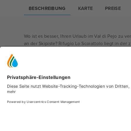
BESCHREIBUNG
KARTE
PREISE
Wo ist es besser, Ihren Urlaub im Val di Pejo zu v
an der Skipiste? Rifugio Lo Scoiattolo liegt in de
Cevedale.
Val di Pejo ist eine natürliche Oase, die ihren Gä
Aktivurlaub, Entspannung und Wellness bietet. Rif
Höhe auf den Skipisten von Pejo, im Herzen des Na
der Seilbahn Pejo Fonti-Tarlenta und der Seilbahn
—
Bergfreunde werden in ihrer idealen Umgebung sei
einfach nur Liebhaber des guten Lebens. Grüne W
prächtige Gipfel. Lebhaft und aktiv mit schönen 
mit einer schönen Mountainbike-Tour in Val di Sol
Programm des Konsortiums Reiseveranstalter Pej