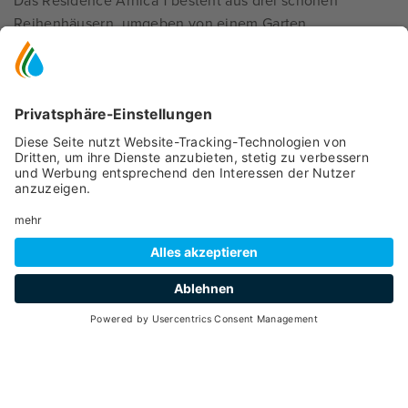
Das Residence Arnica 1 besteht aus drei schönen
Reihenhäusern, umgeben von einem Garten.
Die sehr komfortablen und funktionalen Apartments sind
autonom beheizbar und verfügen über eine Garage,
einen Garten und einen Außenstellplatz.
Sie bieten einen herrlichen Blick auf den Monte Vioz und
die Gipfel der Ortles-Cevedale-Gruppe.
Die Apartments im Erdgeschoss haben direkten Zugang
zum Garten; die anderen verfügen außerdem über
sonnige Balkone.
Wohnungen:
- Zwei-Zimmer-Wohnungen
- Drei-Zimmer-Wohnungen
ANFRAGE
- Vier-Zimmer-Wohnungen
Alle verfügen über:
- eine geräumige, ausgestattete Küche mit Backofen,