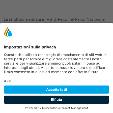
La struttura è situata in Val di Pejo, nel Parco Nazionale
dello Stelvio, nella tranquilla parte alta dell'abitato di
Cogolo, al limitare di prati e boschi, circondata dallo
splendido panorama dei monti del gruppo Ortles-
Cevedale. Qui troverete semplicità, riservatezza,
simpatia e cordialità. La gestione familiare e la versatilità
delle soluzioni proposte, formula appartamento o B&B,
rendono Baita Scaia una struttura adatta alle esigenze di
tutti gli amanti della montagna.
Gli animali domestici non sono ammessi.
Cod. Identificativo Nazionale (CIN):
RICHIEDI
IT022136B4HS6WZBSA