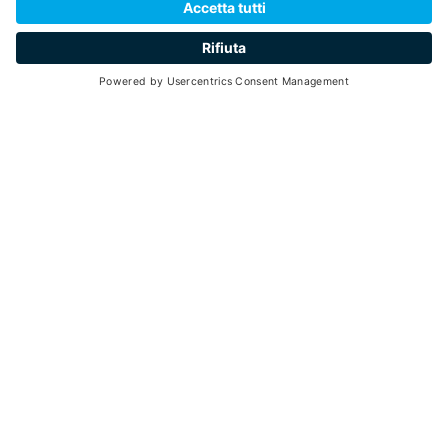
a partire da
55
3,5 ore
min 2 - max 10
08
07
Giugno -
Settembre 2026
ogni lunedì - dalle 14:00 alle 17:30
Torna indietro
La pista ciclabile è un percorso ideale per famiglie e