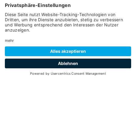
Preis ab
55
3,5 Stunden
min. 2 - max. 10
08
07
Juni -
September 2026