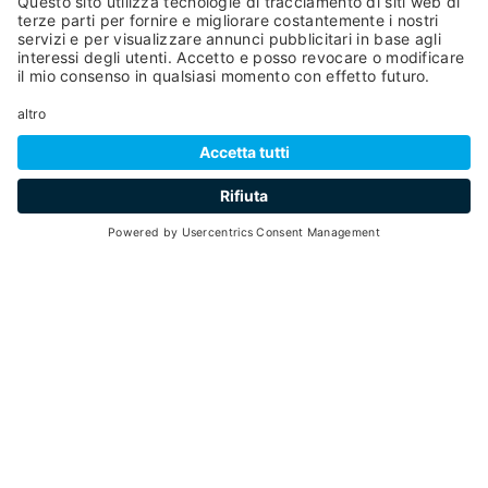
55
1 ora e 30 minuti
min 2 - max 4
30
15
Giugno -
Settembre 2026