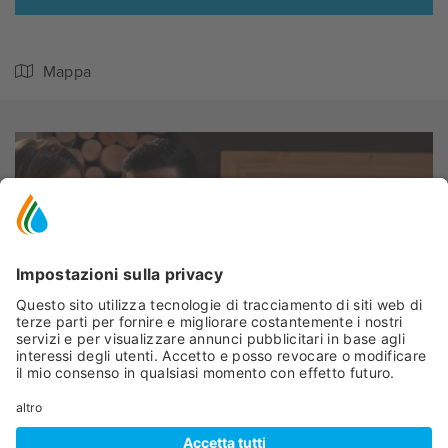
Mappa
Peio
- Peio Fonti
TERME DI PEJO