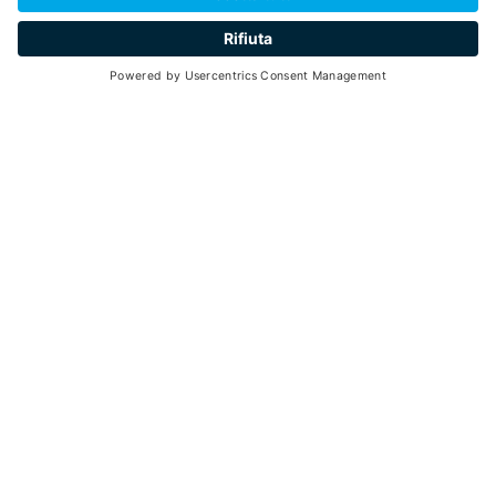
Centri Benessere
CONSORZIO TURISTICO PEJO 3000 - VIA ROMA, 18 -
COGOLO DI PEIO (TN)