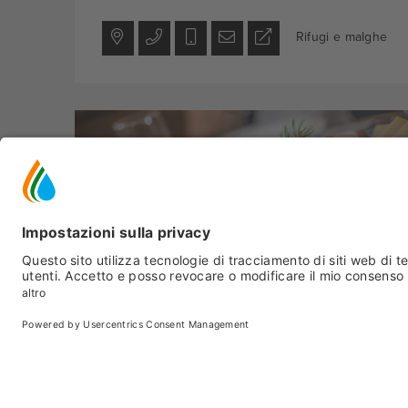
Rifugi e malghe
Peio
- Peio Fonti
MALGA FRATTASECCA