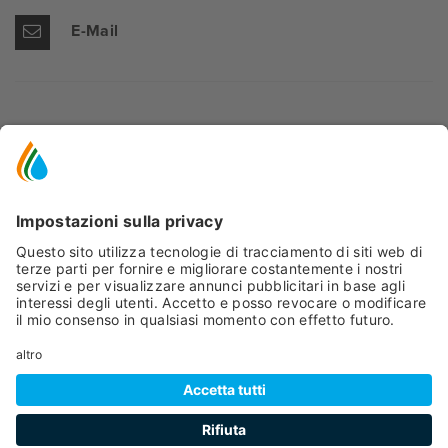
E-Mail
MAPPA
+
−