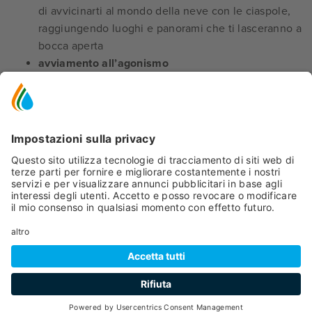
di avvicinarti al mondo della neve con le ciaspole,
raggiungendo luoghi e panorami che ti lasceranno a
bocca aperta
avviamento all’agonismo
tour safari
SCI ACCESSIBILE
6 maestri
abilitato all'insegnamento a persone con
disabilità motoria, sensoriale e cognitiva, spettro
autistico
la scuola è dotata di amplificatore vocale per non
vedenti
possibilità di prenotare
2 dualski
e
un monoski
con
relativi stabilizzatori