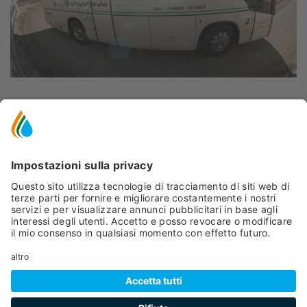
MAPPA
+
−