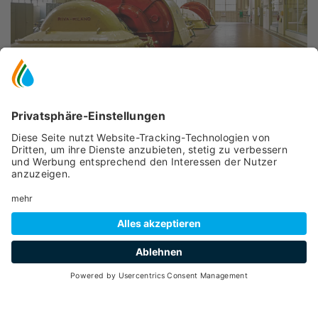
INFORMATIONEN
Peio
- Cogolo
, Loc. Pont, 1
(+39) 0461 032486