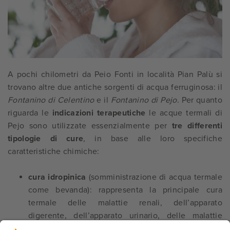
A pochi chilometri da Peio Fonti in località Pian Palù si
trovano
altre due antiche sorgenti di acqua ferruginosa: il
Fontanino di Celentino
e il
Fontanino di Pejo
. Per quanto
riguarda le
indicazioni terapeutiche
le acque termali di
Pejo sono utilizzate essenzialmente per
tre differenti
tipologie di cure
, in base alle loro specifiche
caratteristiche chimiche:
cura idropinica
(somministrazione di acqua termale
come bevanda): rappresenta la principale cura
termale delle malattie renali, dell’apparato
digerente, dell’apparato urinario, delle malattie
epatobiliari, delle malattie del sangue e dei