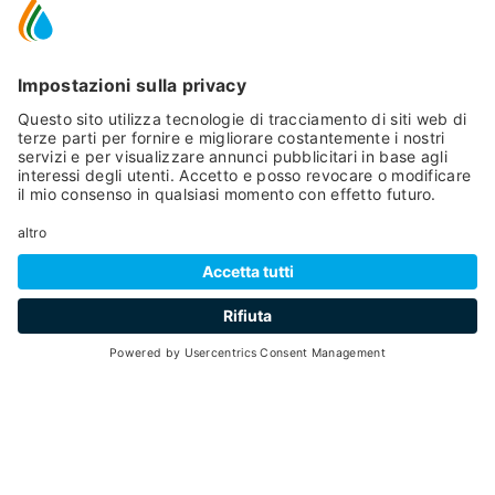
linfatismi. La cura idropinica è sempre seguita dal
medico che indica la tipologia di acqua appropriata,
la modalità di assunzione e la durata del
trattamento, offrendo al paziente del materiale
informativo per far conoscere la composizione
chimica e le proprietà dell’acqua. Per comprendere
l’efficacia della cura idropinica si può far riferimento
al fatto che le acque ferruginose (le acque di Pejo
sono ad altissimo contenuto di ione ferroso,
concentrazione tra le più elevate d’Europa) non
solo possono sostituire in certi casi la cura
farmacologica, ma offrono altri vantaggi, quali
l’assenza di effetti collaterali e la facilità di
assorbimento da parte dell’organismo. In particolare
la cura è consigliata alle persone carenti di ferro,
quali ad esempio la donna in gravidanza e lo
sportivo in allenamento intensivo
cura inalatoria
(inalazioni, aerosol, docce