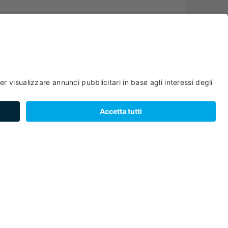
Gusto
Peio
- Peio Fonti
MALGA FRATTASECCA