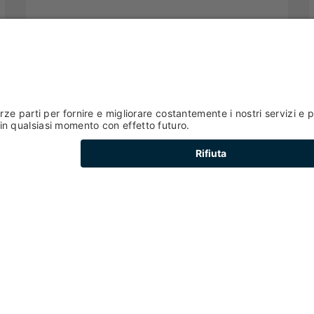
Gusto
Peio
- Peio Fonti - Loc. Canedi
AZIENDA AGRICOLA LUALDI
MARCO